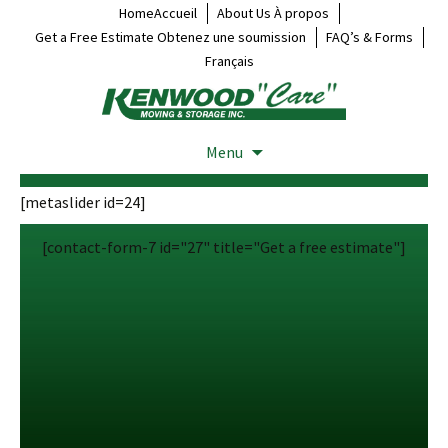
HomeAccueil
About Us À propos
Get a Free Estimate Obtenez une soumission
FAQ’s & Forms
Français
Menu
[metaslider id=24]
[contact-form-7 id="27" title="Get a free estimate"]