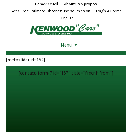
HomeAccueil
About Us À propos
Get a Free Estimate Obtenez une soumission
FAQ’s & Forms
English
Menu
[metaslider id=152]
[contact-form-7 id="157" title="frecnh from"]